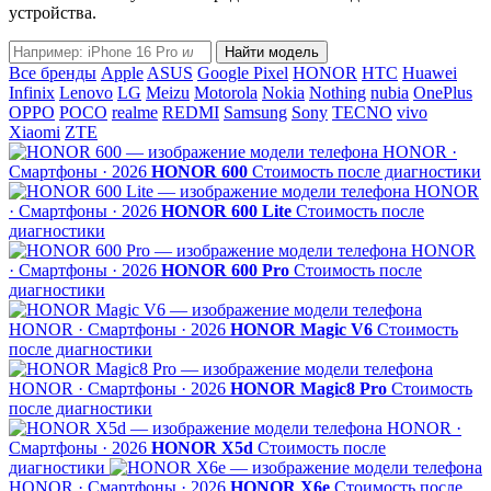
устройства.
Название
Найти модель
модели
Все бренды
Apple
ASUS
Google Pixel
HONOR
HTC
Huawei
Infinix
Lenovo
LG
Meizu
Motorola
Nokia
Nothing
nubia
OnePlus
OPPO
POCO
realme
REDMI
Samsung
Sony
TECNO
vivo
Xiaomi
ZTE
HONOR ·
Смартфоны · 2026
HONOR 600
Стоимость после диагностики
HONOR
· Смартфоны · 2026
HONOR 600 Lite
Стоимость после
диагностики
HONOR
· Смартфоны · 2026
HONOR 600 Pro
Стоимость после
диагностики
HONOR · Смартфоны · 2026
HONOR Magic V6
Стоимость
после диагностики
HONOR · Смартфоны · 2026
HONOR Magic8 Pro
Стоимость
после диагностики
HONOR ·
Смартфоны · 2026
HONOR X5d
Стоимость после
диагностики
HONOR · Смартфоны · 2026
HONOR X6e
Стоимость после