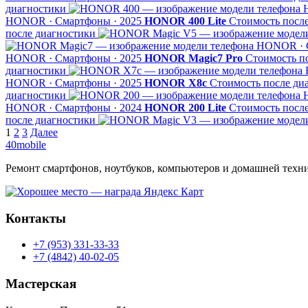
диагностики
HONOR · Смартфоны · 2025
HONOR 400 Lite
Стоимость посл
после диагностики
HONOR · С
HONOR · Смартфоны · 2025
HONOR Magic7 Pro
Стоимость п
диагностики
HONOR · Смартфоны · 2025
HONOR X8c
Стоимость после ди
диагностики
HONOR · Смартфоны · 2024
HONOR 200 Lite
Стоимость посл
после диагностики
Пагинация
1
2
3
Далее
40mobile
записей
Ремонт смартфонов, ноутбуков, компьютеров и домашней техни
Контакты
+7 (953) 331-33-33
+7 (4842) 40-02-05
Мастерская