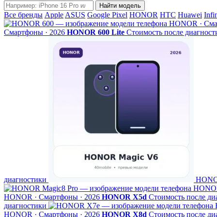
Название
Найти модель
модели
Все бренды
Apple
ASUS
Google Pixel
HONOR
HTC
Huawei
Infi
HONOR · Смар
Смартфоны · 2026
HONOR 600 Lite
Стоимость после диагност
диагностики
HONOR
HONOR
HONOR · Смартфоны · 2026
HONOR X5d
Стоимость после ди
диагностики
HONOR · Смартфоны · 2026
HONOR X8d
Стоимость после ди