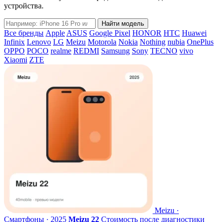
устройства.
Название
Найти модель
модели
Все бренды
Apple
ASUS
Google Pixel
HONOR
HTC
Huawei
Infinix
Lenovo
LG
Meizu
Motorola
Nokia
Nothing
nubia
OnePlus
OPPO
POCO
realme
REDMI
Samsung
Sony
TECNO
vivo
Xiaomi
ZTE
Meizu ·
Смартфоны · 2025
Meizu 22
Стоимость после диагностики