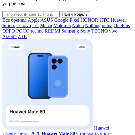
устройства.
Название
Найти модель
модели
Все бренды
Apple
ASUS
Google Pixel
HONOR
HTC
Huawei
Infinix
Lenovo
LG
Meizu
Motorola
Nokia
Nothing
nubia
OnePlus
OPPO
POCO
realme
REDMI
Samsung
Sony
TECNO
vivo
Xiaomi
ZTE
Huawei ·
Смартфоны · 2026
Huawei Mate 80
Стоимость после